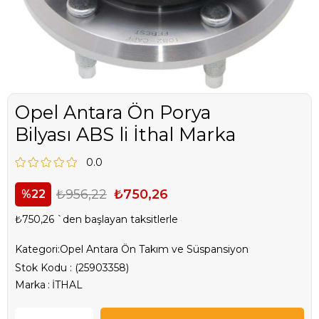
Opel Antara Ön Porya
Bilyası ABS li İthal Marka
0.0
₺956,22
₺750,26
22
₺750,26
`den başlayan taksitlerle
Kategori:
Opel Antara Ön Takım ve Süspansiyon
Stok Kodu
(25903358)
Marka
:
İTHAL