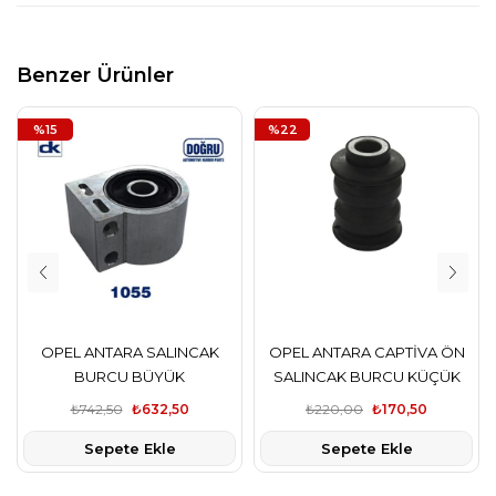
Benzer Ürünler
%15
%22
OPEL ANTARA SALINCAK
OPEL ANTARA CAPTİVA ÖN
BURCU BÜYÜK
SALINCAK BURCU KÜÇÜK
₺742,50
₺632,50
₺220,00
₺170,50
Sepete Ekle
Sepete Ekle