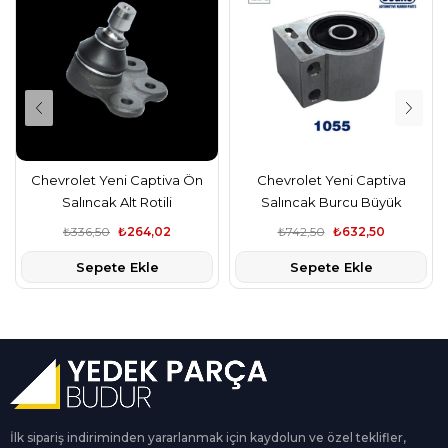
Chevrolet Yeni Captiva Ön
Chevrolet Yeni Captiva
Salıncak Alt Rotili
Salıncak Burcu Büyük
₺336,50
₺264,02
₺742,50
₺632,50
Sepete Ekle
Sepete Ekle
İlk sipariş indiriminden yararlanmak için kaydolun ve özel teklifler,