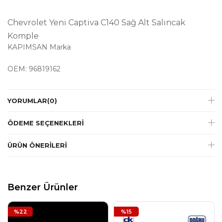
Chevrolet Yeni Captiva C140 Sağ Alt Salıncak
Komple
KAPIMSAN Marka
OEM: 96819162
YORUMLAR
(0)
ÖDEME SEÇENEKLERI
ÜRÜN ÖNERILERI
Benzer Ürünler
%22
%15