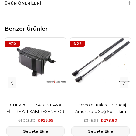
ÜRÜN ÖNERILERI
Benzer Ürünler
%10
%22
CHEVROLET KALOS HAVA
Chevrolet Kalos HB Bagaj
FİLİTRE ALT KABI RESANETÖR
Amortisörü Sağ Sol Takım
İthal Ürün
₺1.028,50
₺925,65
₺348,96
₺273,80
Sepete Ekle
Sepete Ekle