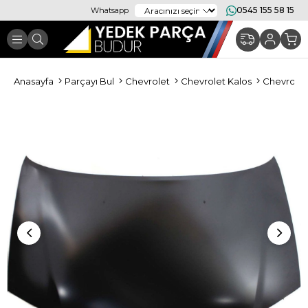
0545 155 58 15
Whatsapp
Anasayfa
Parçayı Bul
Chevrolet
Chevrolet Kalos
Chevrolet