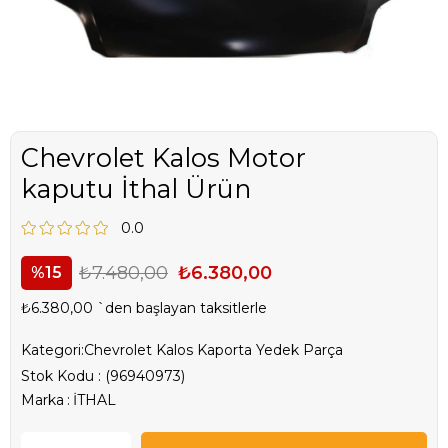
Chevrolet Kalos Motor
kaputu İthal Ürün
0.0
₺7.480,00
₺6.380,00
15
₺6.380,00
`den başlayan taksitlerle
Kategori:
Chevrolet Kalos Kaporta Yedek Parça
Stok Kodu
(96940973)
Marka
:
İTHAL