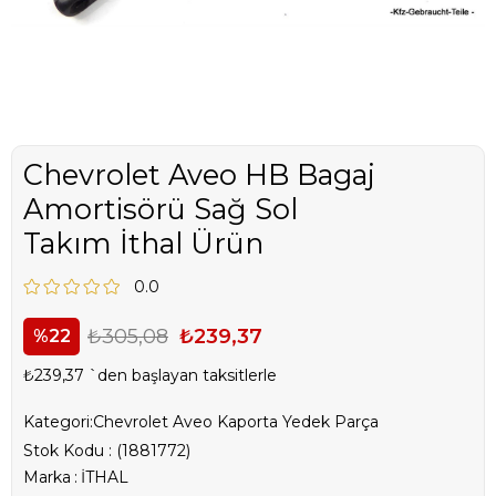
Chevrolet Aveo HB Bagaj
Amortisörü Sağ Sol
Takım İthal Ürün
0.0
₺305,08
₺239,37
22
₺239,37
`den başlayan taksitlerle
Kategori:
Chevrolet Aveo Kaporta Yedek Parça
Stok Kodu
(1881772)
Marka
:
İTHAL