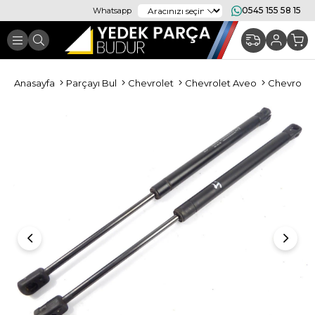
0545 155 58 15
Whatsapp
Anasayfa
Parçayı Bul
Chevrolet
Chevrolet Aveo
Chevrolet