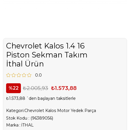
Chevrolet Kalos 1.4 16
Piston Sekman Takım
İthal Ürün
0.0
₺2.005,93
₺1.573,88
22
₺1.573,88
`den başlayan taksitlerle
Kategori:
Chevrolet Kalos Motor Yedek Parça
Stok Kodu
(96389056)
Marka
:
İTHAL