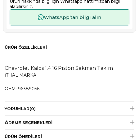
Ürün hakkında bilgi için Whatsapp hattımızdan bilgi
alabilirsiniz.
WhatsApp’tan bilgi alın
ÜRÜN ÖZELLIKLERI
Chevrolet Kalos 1.4 16 Piston Sekman Takım
İTHAL MARKA
OEM: 96389056
YORUMLAR
(0)
ÖDEME SEÇENEKLERI
ÜRÜN ÖNERILERI