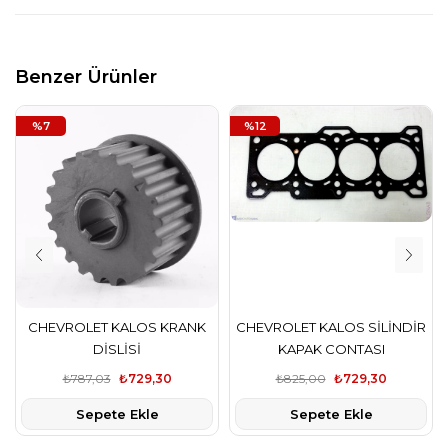
Benzer Ürünler
%7
%12
CHEVROLET KALOS KRANK
CHEVROLET KALOS SİLİNDİR
DİSLİSİ
KAPAK CONTASI
₺787,03
₺729,30
₺825,00
₺729,30
Sepete Ekle
Sepete Ekle