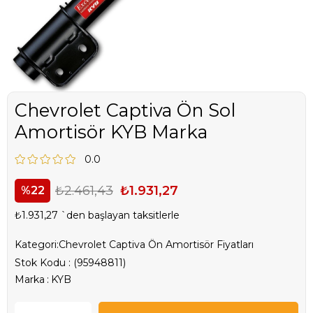
Chevrolet Captiva Ön Sol
Amortisör KYB Marka
0.0
₺2.461,43
₺1.931,27
22
₺1.931,27
`den başlayan taksitlerle
Kategori:
Chevrolet Captiva Ön Amortisör Fiyatları
Stok Kodu
(95948811)
Marka
:
KYB