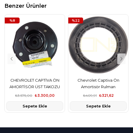
Benzer Ürünler
%8
%22
CHEVROLET CAPTİVA ÖN
Chevrolet Captiva Ön
AMORTİSÖR ÜST TAKOZU
Amortisör Rulman
GM
₺3.575,00
₺3.300,00
₺409,91
₺321,62
Sepete Ekle
Sepete Ekle