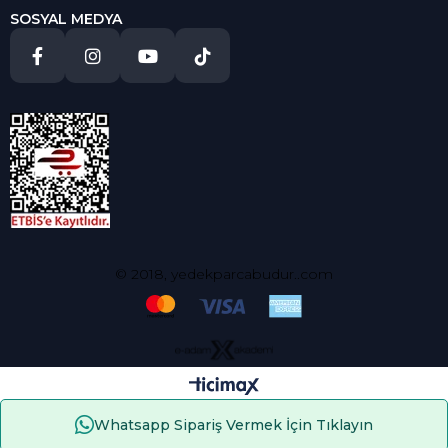
SOSYAL MEDYA
© 2018, yedekparcabudur..com
Whatsapp Sipariş Vermek İçin Tıklayın
Çerez Kullanımı