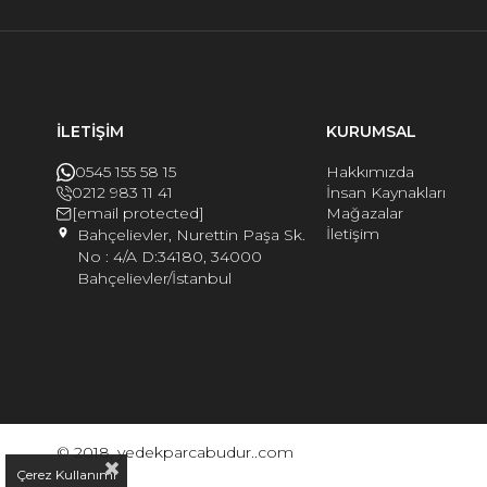
İLETİŞİM
KURUMSAL
0545 155 58 15
Hakkımızda
0212 983 11 41
İnsan Kaynakları
[email protected]
Mağazalar
İletişim
Bahçelievler, Nurettin Paşa Sk.
No : 4/A D:34180, 34000
Bahçelievler/İstanbul
© 2018, yedekparcabudur..com
Çerez Kullanımı