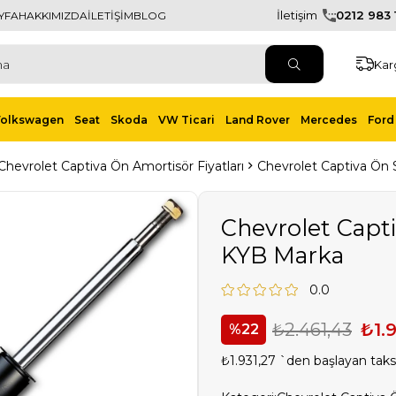
İletişim
0212 983 1
YFA
HAKKIMIZDA
İLETİŞİM
BLOG
Kar
Volkswagen
Seat
Skoda
VW Ticari
Land Rover
Mercedes
Ford 
Chevrolet Captiva Ön Amortisör Fiyatları
Chevrolet Captiva Ön
Chevrolet Capt
KYB Marka
0.0
₺2.461,43
₺1.
22
₺1.931,27
`den başlayan taksi