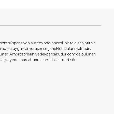
nızın süspansiyon sisteminde önemli bir role sahiptir ve
araçlara uygun amortisör seçenekleri bulunmaktadır.
s sunar. Amortisörlerin yedekparcabudur.com'da bulunan
amak için yedekparcabudur.com'daki amortisör