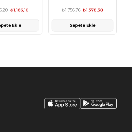
6,20
₺1.166,10
₺1.756,76
₺1.378,38
epete Ekle
Sepete Ekle