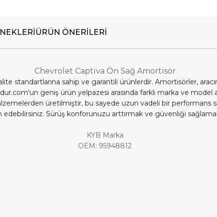
NEKLERI
ÜRÜN ÖNERILERI
Chevrolet Captiva Ön Sağ Amortisör
 standartlarına sahip ve garantili ürünlerdir. Amortisörler, aracı
udur.com'un geniş ürün yelpazesi arasında farklı marka ve model 
malzemelerden üretilmiştir, bu sayede uzun vadeli bir performan
temin edebilirsiniz. Sürüş konforunuzu arttırmak ve güvenliği sağl
KYB Marka
OEM: 95948812