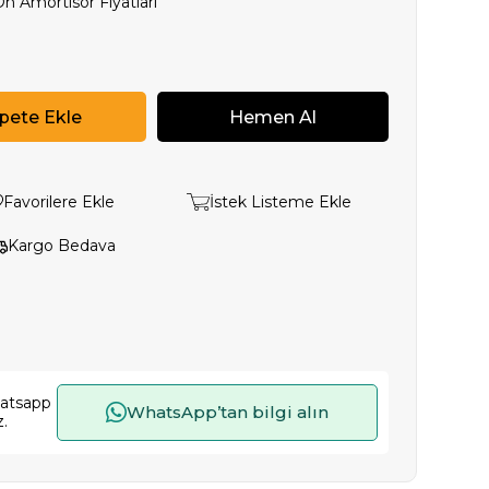
n Amortisör Fiyatları
Favorilere Ekle
İstek Listeme Ekle
Kargo Bedava
hatsapp
WhatsApp’tan bilgi alın
z.