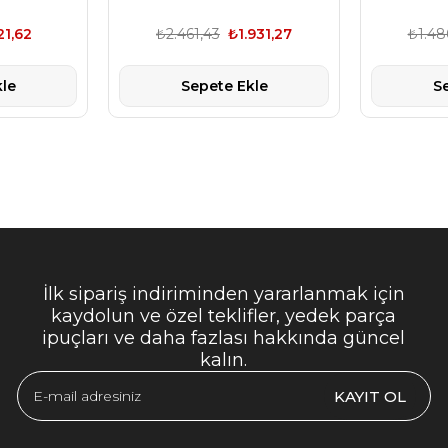
21,62
₺2.461,43
₺1.931,27
₺1.48
le
Sepete Ekle
S
İlk sipariş indiriminden yararlanmak için
kaydolun ve özel teklifler, yedek parça
ipuçları ve daha fazlası hakkında güncel
kalın.
KAYIT OL