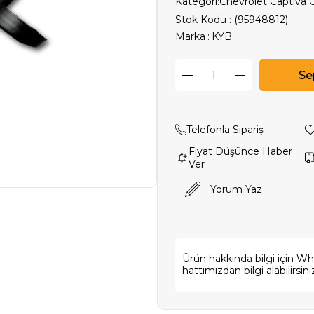
Kategori:
Chevrolet Captiva Ö
Stok Kodu
(95948812)
Marka
:
KYB
Telefonla Sipariş
Fiyat Düşünce Haber
Ver
Yorum Yaz
Ürün hakkında bilgi için W
hattımızdan bilgi alabilirsini