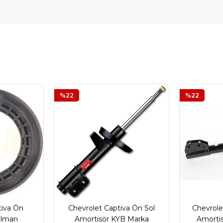
%22
%22
tiva Ön
Chevrolet Captiva Ön Sol
Chevrole
ulman
Amortisör KYB Marka
Amorti