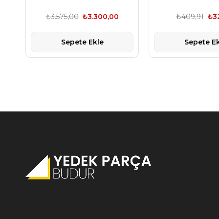
GM
₺3.575,00
₺3.300,00
₺409,91
₺3
Sepete Ekle
Sepete Ek