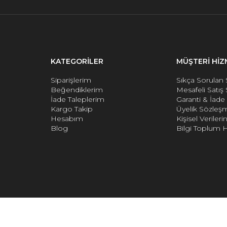
KATEGORİLER
MÜŞTERİ HİZ
Siparişlerim
Sıkça Sorulan 
Beğendiklerim
Mesafeli Satış
İade Taleplerim
Garanti & İad
Kargo Takip
Üyelik Sözleş
Hesabım
Kişisel Verile
Blog
Bilgi Toplum H