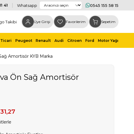
1 41
Whatsapp
0545 155 58 15
go Takibi
Üye Girişi
Favorilerim
Sepetim
Ticari
Peugeot
Renault
Audi
Citroen
Ford
Motor Yağı
 Sağ Amortisör KYB Marka
iva Ön Sağ Amortisör
931,27
tlerle