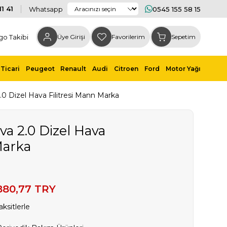
1 41
Whatsapp
0545 155 58 15
go Takibi
Üye Girişi
Favorilerim
Sepetim
Ticari
Peugeot
Renault
Audi
Citroen
Ford
Motor Yağı
.0 Dizel Hava Filitresi Mann Marka
va 2.0 Dizel Hava
Marka
880,77 TRY
ksitlerle