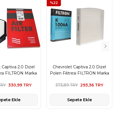
%22
%1
 Captiva 2.0 Dizel
Chevrolet Captiva 2.0 Dizel
C
resi FILTRON Marka
Polen Filitresi FILTRON Marka
P
TRY
330,99 TRY
373,89 TRY
293,36 TRY
1
epete Ekle
Sepete Ekle