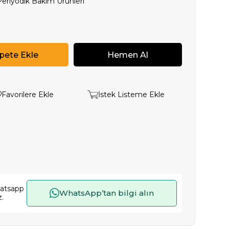
Periyodik Bakım Ürünleri
Favorilere Ekle
İstek Listeme Ekle
hatsapp
WhatsApp’tan bilgi alın
z.