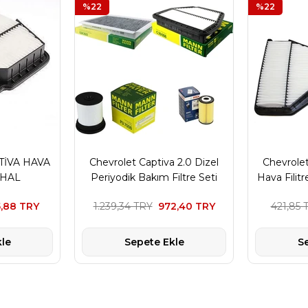
%22
%22
İVA HAVA
Chevrolet Captiva 2.0 Dizel
Chevrolet
THAL
Periyodik Bakım Filtre Seti
Hava Filit
Mann Marka
,88 TRY
1.239,34 TRY
972,40 TRY
421,85 
le
Sepete Ekle
S