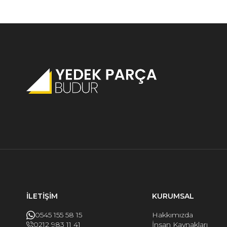
İLETİŞİM
KURUMSAL
0545 155 58 15
Hakkımızda
0212 983 11 41
İnsan Kaynakları