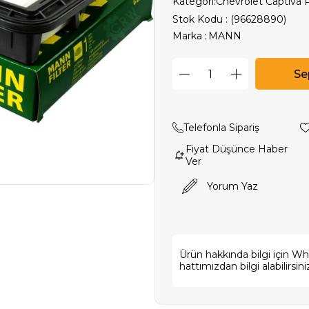
Kategori:
Chevrolet Captiva 
Stok Kodu
(96628890)
Marka
:
MANN
Telefonla Sipariş
Fiyat Düşünce Haber
Ver
Yorum Yaz
Ürün hakkında bilgi için W
hattımızdan bilgi alabilirsini