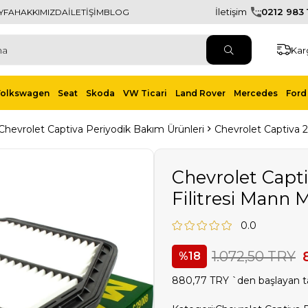
İletişim
0212 983 1
YFA
HAKKIMIZDA
İLETİŞİM
BLOG
Kar
Volkswagen
Seat
Skoda
VW Ticari
Land Rover
Mercedes
Ford 
Chevrolet Captiva Periyodik Bakım Ürünleri
Chevrolet Captiva 2
Chevrolet Capti
Filitresi Mann 
0.0
1.072,50 TRY
18
880,77 TRY
`den başlayan ta