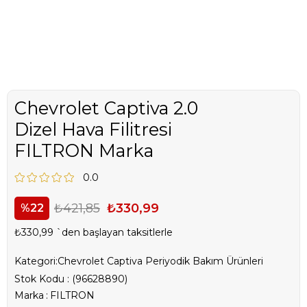
Chevrolet Captiva 2.0
Dizel Hava Filitresi
FILTRON Marka
0.0
₺421,85
₺330,99
22
₺330,99
`den başlayan taksitlerle
Kategori:
Chevrolet Captiva Periyodik Bakım Ürünleri
Stok Kodu
(96628890)
Marka
:
FILTRON