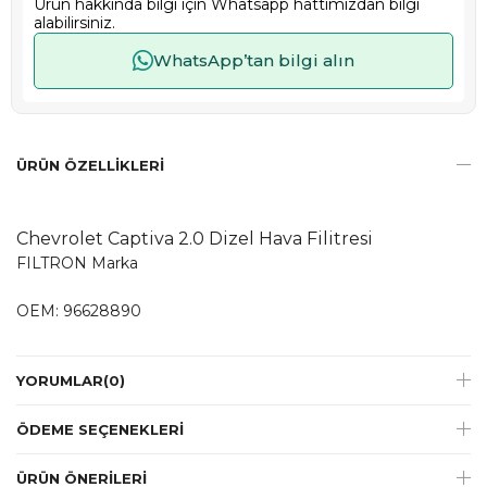
Ürün hakkında bilgi için Whatsapp hattımızdan bilgi
alabilirsiniz.
WhatsApp’tan bilgi alın
ÜRÜN ÖZELLIKLERI
Chevrolet Captiva 2.0 Dizel Hava Filitresi
FILTRON Marka
OEM: 96628890
YORUMLAR
(0)
ÖDEME SEÇENEKLERI
ÜRÜN ÖNERILERI