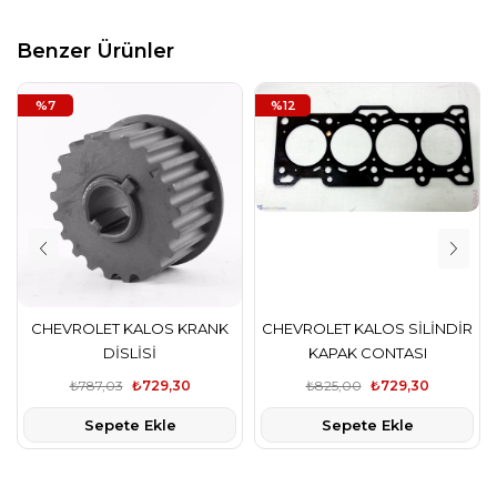
Benzer Ürünler
%7
%12
CHEVROLET KALOS KRANK
CHEVROLET KALOS SİLİNDİR
DİSLİSİ
KAPAK CONTASI
₺787,03
₺729,30
₺825,00
₺729,30
Sepete Ekle
Sepete Ekle