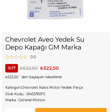
Chevrolet Aveo Yedek Su
Depo Kapağı GM Marka
0.0
₺632,50
₺522,50
17
₺522,50
`den başlayan taksitlerle
Kategori:
Chevrolet Kalos Motor Yedek Parça
Stok Kodu
(94539597)
Marka
:
General Motors