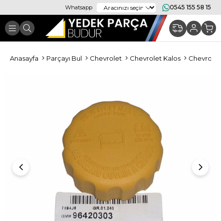
0545 155 58 15
Whatsapp
Anasayfa
Parçayı Bul
Chevrolet
Chevrolet Kalos
Chevrolet