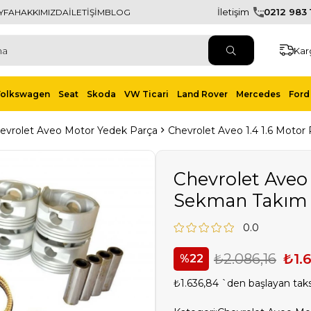
İletişim
0212 983 1
YFA
HAKKIMIZDA
İLETİŞİM
BLOG
Kar
Volkswagen
Seat
Skoda
VW Ticari
Land Rover
Mercedes
Ford 
evrolet Aveo Motor Yedek Parça
Chevrolet Aveo 1.4 1.6 Motor
Chevrolet Aveo 
Sekman Takım 
0.0
₺2.086,16
₺1.
22
₺1.636,84
`den başlayan taks