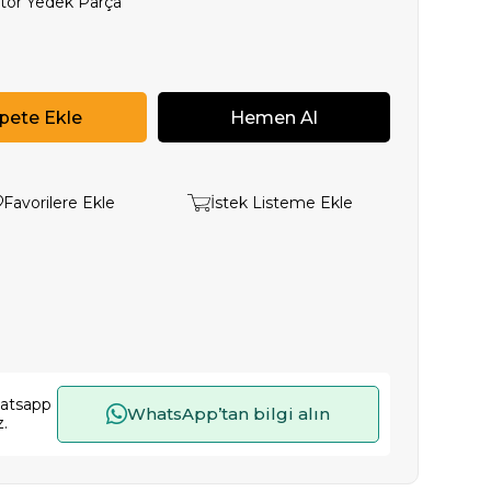
tor Yedek Parça
Favorilere Ekle
İstek Listeme Ekle
hatsapp
WhatsApp’tan bilgi alın
z.