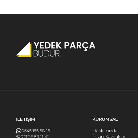
İLETİŞİM
KURUMSAL
0545 155 58 15
Hakkımızda
0212 983 11 41
İnsan Kaynakları