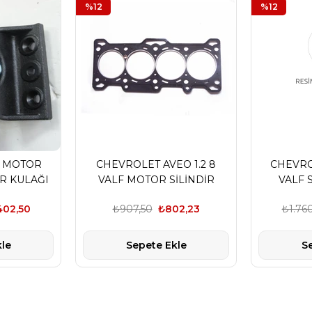
%12
%12
4 MOTOR
CHEVROLET AVEO 1.2 8
CHEVROL
R KULAĞI
VALF MOTOR SİLİNDİR
VALF 
İK
KAPAK CONTASI
VI
402,50
₺907,50
₺802,23
₺1.76
le
Sepete Ekle
S