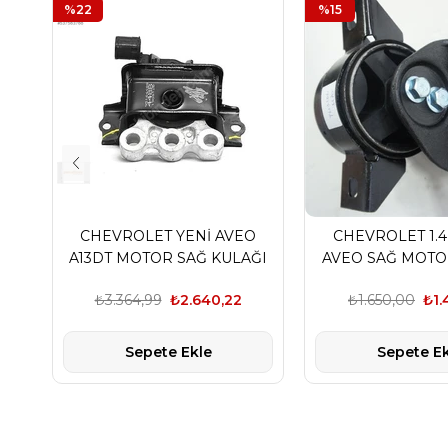
%22
%15
CHEVROLET YENİ AVEO
CHEVROLET 1.
A13DT MOTOR SAĞ KULAĞI
AVEO SAĞ MOTO
AVEO
OTOMOT
₺3.364,99
₺2.640,22
₺1.650,00
₺1.
Sepete Ekle
Sepete Ek