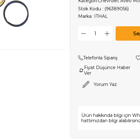
Kategori:
Chevrolet Aveo Mo
Stok Kodu
(96389056)
Marka
:
İTHAL
Telefonla Sipariş
Fiyat Düşünce Haber
Ver
Yorum Yaz
Ürün hakkında bilgi için W
hattımızdan bilgi alabilirsini