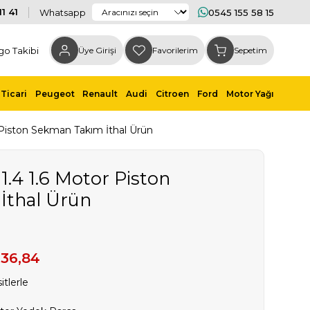
1 41
Whatsapp
0545 155 58 15
go Takibi
Üye Girişi
Favorilerim
Sepetim
Ticari
Peugeot
Renault
Audi
Citroen
Ford
Motor Yağı
 Piston Sekman Takım İthal Ürün
1.4 1.6 Motor Piston
İthal Ürün
636,84
itlerle