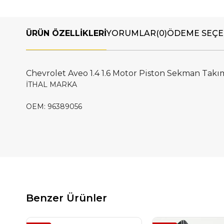
ÜRÜN ÖZELLIKLERI
YORUMLAR
(0)
ÖDEME SEÇE
Chevrolet Aveo 1.4 1.6 Motor Piston Sekman Takı
İTHAL MARKA
OEM: 96389056
Benzer Ürünler