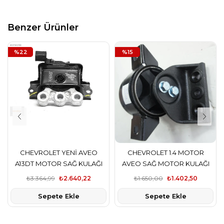
Benzer Ürünler
%22
%15
CHEVROLET YENİ AVEO
CHEVROLET 1.4 MOTOR
A13DT MOTOR SAĞ KULAĞI
AVEO SAĞ MOTOR KULAĞI
AVEO
OTOMOTİK
₺3.364,99
₺2.640,22
₺1.650,00
₺1.402,50
Sepete Ekle
Sepete Ekle