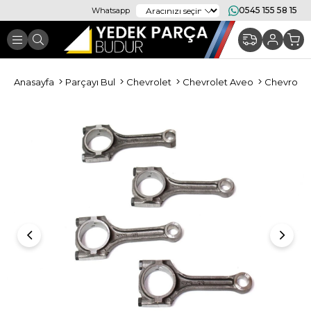
0545 155 58 15
Whatsapp
Anasayfa
Parçayı Bul
Chevrolet
Chevrolet Aveo
Chevrolet