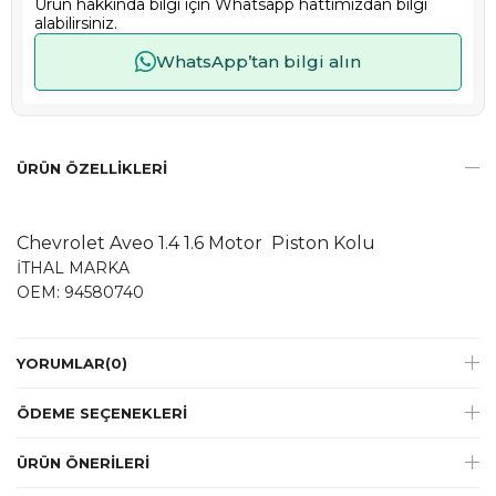
Ürün hakkında bilgi için Whatsapp hattımızdan bilgi
alabilirsiniz.
WhatsApp’tan bilgi alın
ÜRÜN ÖZELLIKLERI
Chevrolet Aveo 1.4 1.6 Motor Piston Kolu
İTHAL MARKA
OEM: 94580740
YORUMLAR
(0)
ÖDEME SEÇENEKLERI
ÜRÜN ÖNERILERI