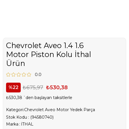
Chevrolet Aveo 1.4 1.6
Motor Piston Kolu İthal
Ürün
0.0
₺675,97
₺530,38
22
₺530,38
`den başlayan taksitlerle
Kategori:
Chevrolet Aveo Motor Yedek Parça
Stok Kodu
(94580740)
Marka
:
İTHAL