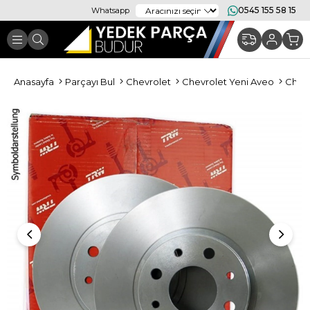
0545 155 58 15
Whatsapp
Anasayfa
Parçayı Bul
Chevrolet
Chevrolet Yeni Aveo
Chevr