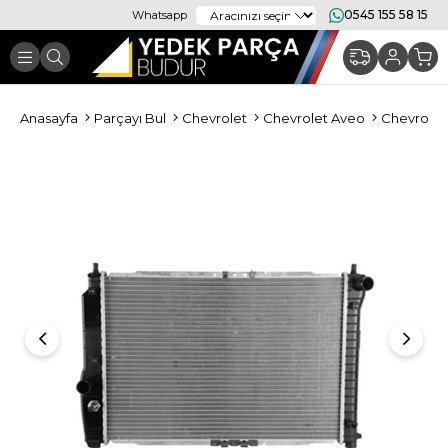
0545 155 58 15
Whatsapp
Anasayfa
Parçayı Bul
Chevrolet
Chevrolet Aveo
Chevrolet