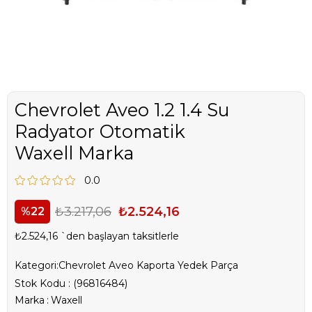
Chevrolet Aveo 1.2 1.4 Su
Radyator Otomatik
Waxell Marka
0.0
₺3.217,06
₺2.524,16
22
₺2.524,16
`den başlayan taksitlerle
Kategori:
Chevrolet Aveo Kaporta Yedek Parça
Stok Kodu
(96816484)
Marka
:
Waxell