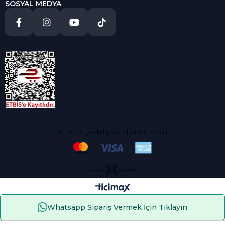
SOSYAL MEDYA
© 2018, yedekparcabudur..com
Whatsapp Sipariş Vermek İçin Tıklayın
Çerez Kullanımı